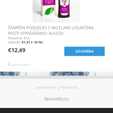
ŠAMPÓN POSEJVLAS S MICELAMI LIGURČEKA.
PROTI VYPADÁVANIU VLASOV.
Pôvodne:
€14
Ušetríte
:
€1,51 (–10 %)
€12,49
1
položiek celkom
Sachera-med
|
Heureka.sk
favicon(9).ico