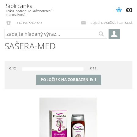
Sibírčanka
€0
Krása potrebuje každodennú
starostlivosť.
objednavka@sibircanka.sk
+421907202929
SAŠERA-MED
€
12
€
13
POLOŽIEK NA ZOBRAZENIE:
1