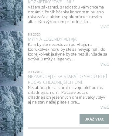
KOZMETIKY "DVE LINII"
Vážení zákazníci, s radosťou vám chceme
oznámiť, že Sibírčanka koncom minulého
roka začala aktívnu spoluprácu s novým
altajským výrobcom prírodnej ko...
viac
5.5.2020
MÝTY A LEGENDY ALTAJA
Kam by ste necestovali po Altaji, na
ktorúkoľvek horu by ste sa nevyšplhali, do
ktorejkoľvek jaskyne by ste nezišli, všade sa
skrývajú mýty a legendy....
viac
9.11.2019
NEZABÚDAJTE SA STARAŤ O SVOJU PLEŤ
POČAS CHLADNEJŠÍCH DNÍ.
Nezabúdajte sa starať o svoju pleť počas
chladnejších dní. Počasie počas
chladnejších jesenných dní má veľký vplyv
aj na stav našej plete a pre...
viac
UKÁŽ VIAC