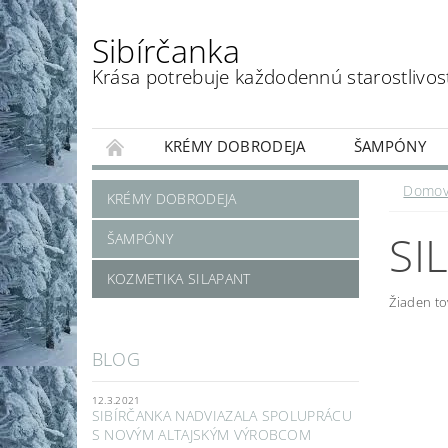
Sibírčanka
Krása potrebuje každodennú starostlivos
KRÉMY DOBRODEJA
ŠAMPÓNY
KONTAKTY
NAPÍŠTE NÁM
CERTIFI
Domo
KRÉMY DOBRODEJA
SI
ŠAMPÓNY
KOZMETIKA SILAPANT
Žiaden t
BLOG
12.3.2021
SIBÍRČANKA NADVIAZALA SPOLUPRÁCU
S NOVÝM ALTAJSKÝM VÝROBCOM