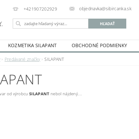
objednavka@sibircanka.sk
+421907202929
ť.
KOZMETIKA SILAPANT
OBCHODNÉ PODMIENKY
KÁTY
PODMIENKY OCHRANY OSOBNÝCH ÚDAJOV
v
Predávané značky
SILAPANT
LAPANT
ovar od výrobcu
SILAPANT
nebol nájdený....